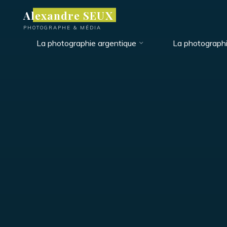
Aller
Alexandre SEUX
au
PHOTOGRAPHE & MÉDIA
contenu
La photographie argentique
La photograph