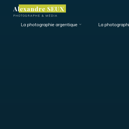
Aller
Alexandre SEUX
au
PHOTOGRAPHE & MÉDIA
contenu
La photographie argentique
La photograph