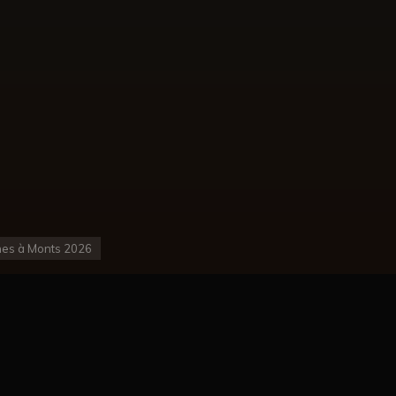
eunes à Monts 2026
briller lors des Finales Jeunes. Cet