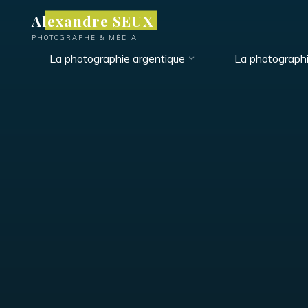
Aller
Alexandre SEUX
au
PHOTOGRAPHE & MÉDIA
contenu
La photographie argentique
La photograph