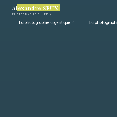
Aller
Alexandre SEUX
au
PHOTOGRAPHE & MÉDIA
contenu
La photographie argentique
La photograph