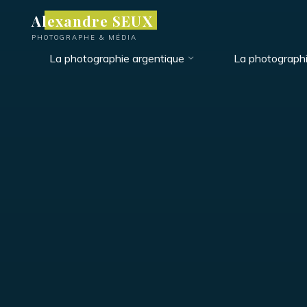
Aller
Alexandre SEUX
au
PHOTOGRAPHE & MÉDIA
contenu
La photographie argentique
La photograph