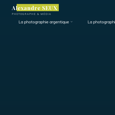
Aller
Alexandre SEUX
au
PHOTOGRAPHE & MÉDIA
contenu
La photographie argentique
La photograph