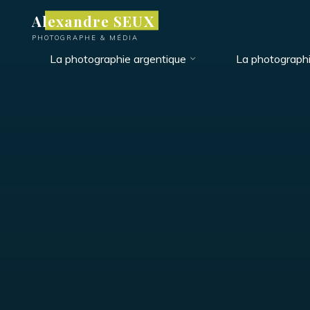
Aller
Alexandre SEUX
au
PHOTOGRAPHE & MÉDIA
contenu
La photographie argentique
La photograph