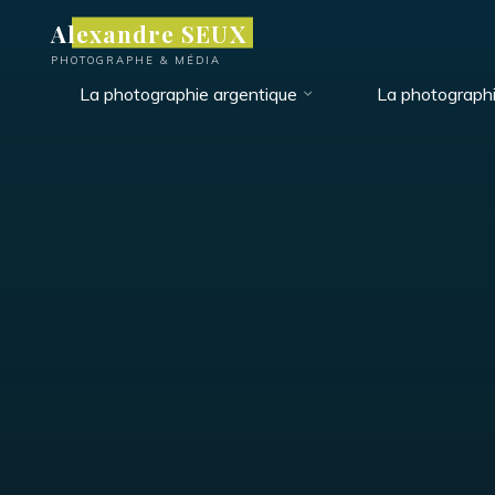
Aller
Alexandre SEUX
au
PHOTOGRAPHE & MÉDIA
contenu
La photographie argentique
La photograph