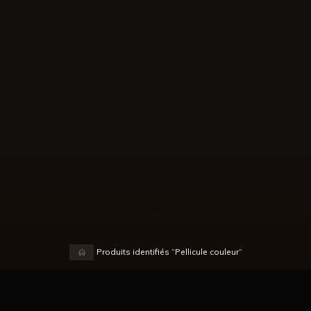
Accueil
Produits identifiés “Pellicule couleur”