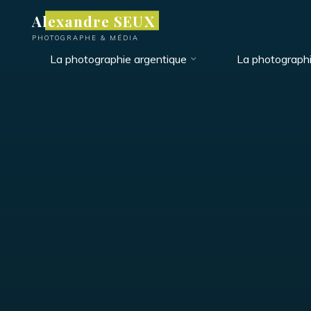
Aller
Alexandre SEUX
au
PHOTOGRAPHE & MÉDIA
contenu
La photographie argentique
La photograph