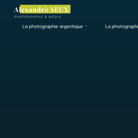
Aller
Alexandre SEUX
au
PHOTOGRAPHE & MÉDIA
contenu
La photographie argentique
La photograph