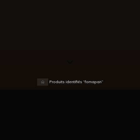
Accueil
Produits identifiés “fomapan”
Voici le seul résultat