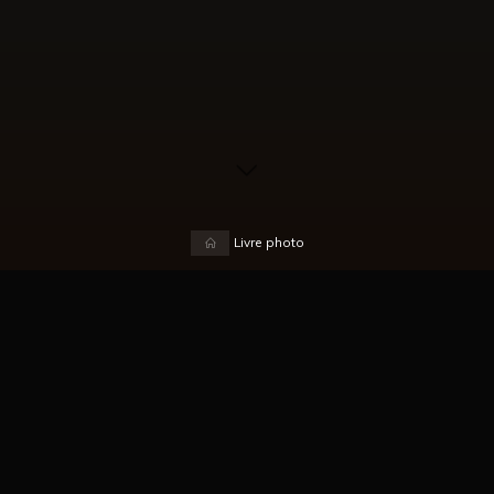
Accueil
Livre photo
Voici le seul résultat