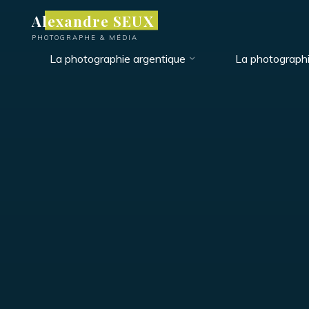
Aller
Alexandre SEUX
au
PHOTOGRAPHE & MÉDIA
contenu
La photographie argentique
La photograph